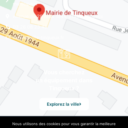
municipaux
Avenue du 29 Août 1944, 51430 Tinqueux
03 26 08 23 45
mairie@ville-tinqueux.fr
Vous cherchez
un équipement dans
Tinqueux ?
Explorez la ville
Nous utilisons des cookies pour vous garantir la meilleure
© Mairie de Tinqueux – Avenue du 29 Août 1944, 51430