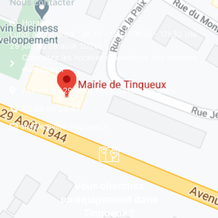
Nous contacter
Horaires
Lundi au vendredi : 8h30 - 12h | 13h30 - 17h30 (du
29 juin au 28 août 2026)
Consultez les horaires d'ouverture des services
municipaux
Avenue du 29 Août 1944, 51430 Tinqueux
03 26 08 23 45
mairie@ville-tinqueux.fr
Vous cherchez
un équipement dans
Tinqueux ?