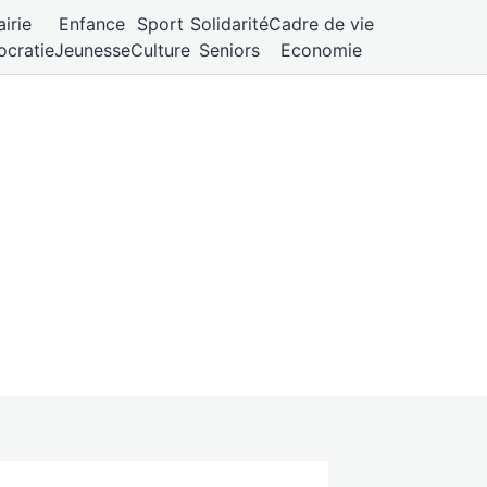
irie
Enfance
Sport
Solidarité
Cadre de vie
cratie
Jeunesse
Culture
Seniors
Economie