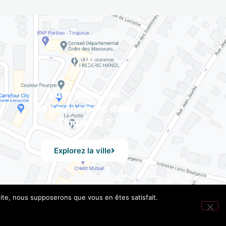
Vous cherchez
un équipement dans
Tinqueux ?
Explorez la ville
 site, nous supposerons que vous en êtes satisfait.
les
– Design by UXid