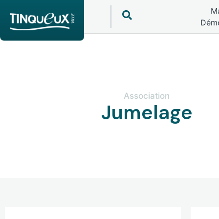
Ma
Démo
Association
Jumelage