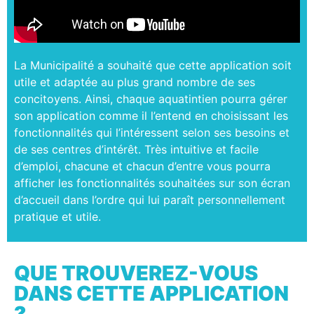
La Municipalité a souhaité que cette application soit
utile et adaptée au plus grand nombre de ses
concitoyens. Ainsi, chaque aquatintien pourra gérer
son application comme il l’entend en choisissant les
fonctionnalités qui l’intéressent selon ses besoins et
de ses centres d’intérêt. Très intuitive et facile
d’emploi, chacune et chacun d’entre vous pourra
afficher les fonctionnalités souhaitées sur son écran
d’accueil dans l’ordre qui lui paraît personnellement
pratique et utile.
QUE TROUVEREZ-VOUS
DANS CETTE APPLICATION
?