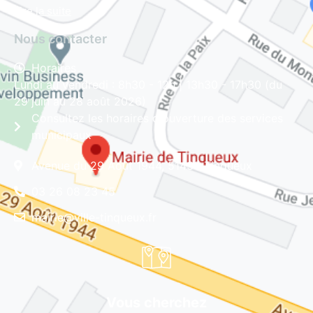
Lire la suite
Nous contacter
Horaires
Lundi au vendredi : 8h30 - 12h | 13h30 - 17h30 (du
29 juin au 28 août 2026)
Consultez les horaires d'ouverture des services
municipaux
Avenue du 29 Août 1944, 51430 Tinqueux
03 26 08 23 45
mairie@ville-tinqueux.fr
Vous cherchez