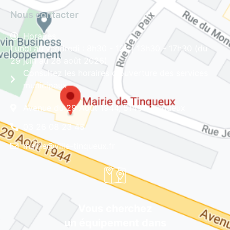
Nous contacter
Horaires
Lundi au vendredi : 8h30 - 12h | 13h30 - 17h30 (du
29 juin au 28 août 2026)
Consultez les horaires d'ouverture des services
municipaux
Avenue du 29 Août 1944, 51430 Tinqueux
03 26 08 23 45
mairie@ville-tinqueux.fr
Vous cherchez
un équipement dans