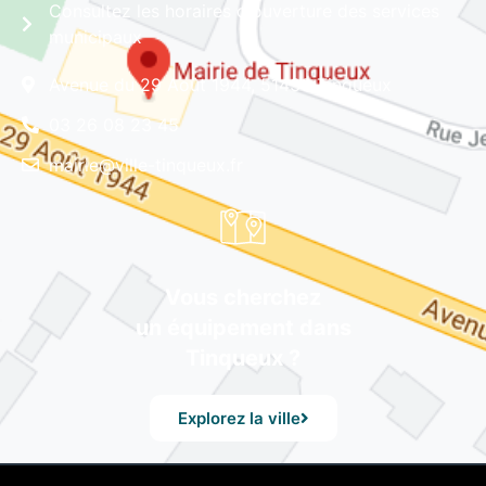
Consultez les horaires d'ouverture des services
municipaux
Avenue du 29 Août 1944, 51430 Tinqueux
03 26 08 23 45
mairie@ville-tinqueux.fr
Vous cherchez
un équipement dans
Tinqueux ?
Explorez la ville