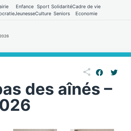
irie
Enfance
Sport
Solidarité
Cadre de vie
cratie
Jeunesse
Culture
Seniors
Economie
 2026
as des aînés –
2026