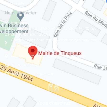
Lire la suite
Nous contacter
Horaires
Lundi au vendredi : 8h30 - 12h | 13h30 - 17h30 (du
29 juin au 28 août 2026)
Consultez les horaires d'ouverture des services
municipaux
Avenue du 29 Août 1944, 51430 Tinqueux
03 26 08 23 45
mairie@ville-tinqueux.fr
Vous cherchez