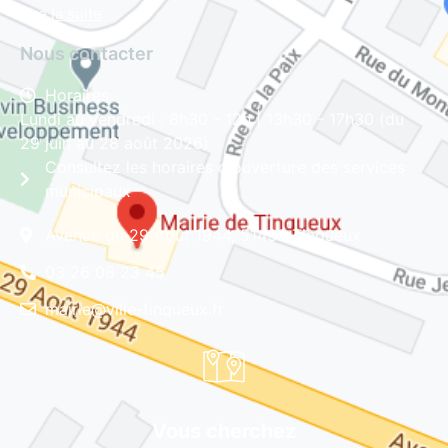
Lire la suite
Nous contacter
Horaires
Lundi au vendredi : 8h30 - 12h | 13h30 - 17h30 (du
29 juin au 28 août 2026)
Consultez les horaires d'ouverture des services
municipaux
Avenue du 29 Août 1944, 51430 Tinqueux
03 26 08 23 45
mairie@ville-tinqueux.fr
Vous cherchez