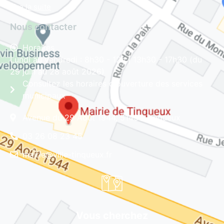
Lire la suite
Nous contacter
Horaires
Lundi au vendredi : 8h30 - 12h | 13h30 - 17h30 (du
29 juin au 28 août 2026)
Consultez les horaires d'ouverture des services
municipaux
Avenue du 29 Août 1944, 51430 Tinqueux
03 26 08 23 45
mairie@ville-tinqueux.fr
Vous cherchez