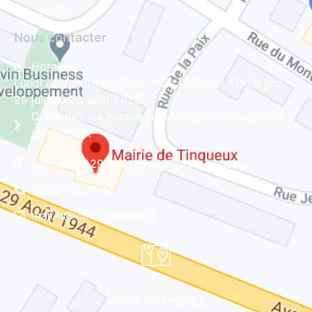
Lire la suite
Nous contacter
Horaires
Lundi au vendredi : 8h30 - 12h | 13h30 - 17h30 (du
29 juin au 28 août 2026)
Consultez les horaires d'ouverture des services
municipaux
Avenue du 29 Août 1944, 51430 Tinqueux
03 26 08 23 45
mairie@ville-tinqueux.fr
Vous cherchez