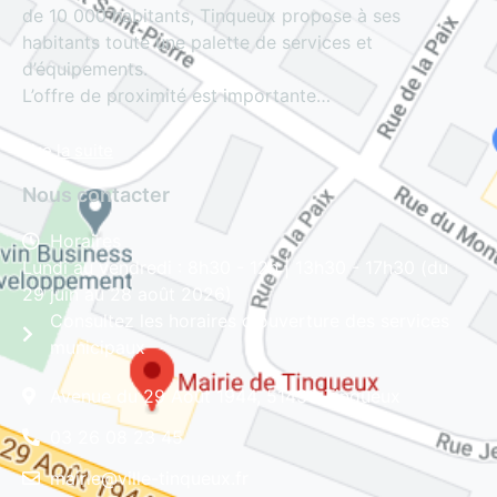
de 10 000 habitants, Tinqueux propose à ses
habitants toute une palette de services et
d’équipements.
L’offre de proximité est importante…
Lire la suite
Nous contacter
Horaires
Lundi au vendredi : 8h30 - 12h | 13h30 - 17h30 (du
29 juin au 28 août 2026)
Consultez les horaires d'ouverture des services
municipaux
Avenue du 29 Août 1944, 51430 Tinqueux
03 26 08 23 45
mairie@ville-tinqueux.fr