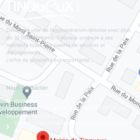
Deuxième ville de l’agglomération rémoise avec plus
de 10 000 habitants, Tinqueux propose à ses
habitants toute une palette de services et
d’équipements.
L’offre de proximité est importante…
Lire la suite
Nous contacter
Horaires
Lundi au vendredi : 8h30 - 12h | 13h30 - 17h30 (du
29 juin au 28 août 2026)
Consultez les horaires d'ouverture des services
municipaux