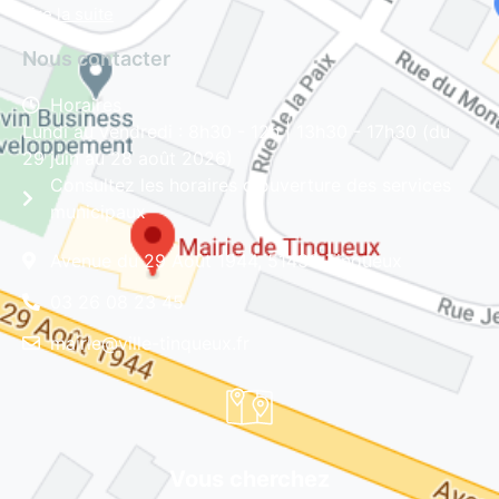
Lire la suite
Nous contacter
Horaires
Lundi au vendredi : 8h30 - 12h | 13h30 - 17h30 (du
29 juin au 28 août 2026)
Consultez les horaires d'ouverture des services
municipaux
Avenue du 29 Août 1944, 51430 Tinqueux
03 26 08 23 45
mairie@ville-tinqueux.fr
Vous cherchez