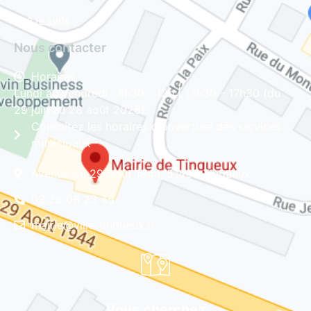
Lire la suite
Nous contacter
Horaires
Lundi au vendredi : 8h30 - 12h | 13h30 - 17h30 (du
29 juin au 28 août 2026)
Consultez les horaires d'ouverture des services
municipaux
Avenue du 29 Août 1944, 51430 Tinqueux
03 26 08 23 45
mairie@ville-tinqueux.fr
Vous cherchez