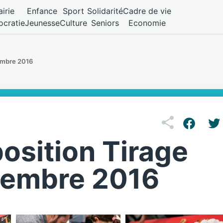
irie
Enfance
Sport
Solidarité
Cadre de vie
cratie
Jeunesse
Culture
Seniors
Economie
tembre 2016
osition Tirage
ptembre 2016