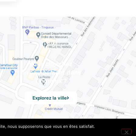
Vous cherchez
un équipement dans
Tinqueux ?
Explorez la ville
 site, nous supposerons que vous en êtes satisfait.
les
– Design by UXid