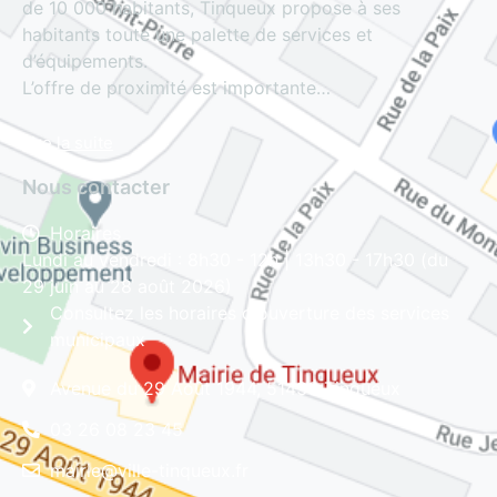
de 10 000 habitants, Tinqueux propose à ses
habitants toute une palette de services et
d’équipements.
L’offre de proximité est importante…
Lire la suite
Nous contacter
Horaires
Lundi au vendredi : 8h30 - 12h | 13h30 - 17h30 (du
29 juin au 28 août 2026)
Consultez les horaires d'ouverture des services
municipaux
Avenue du 29 Août 1944, 51430 Tinqueux
03 26 08 23 45
mairie@ville-tinqueux.fr