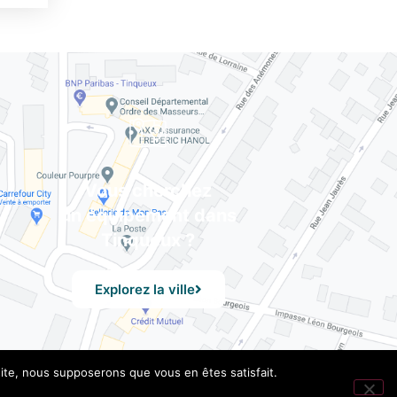
Vous cherchez
un équipement dans
Tinqueux ?
Explorez la ville
 site, nous supposerons que vous en êtes satisfait.
les
– Design by UXid