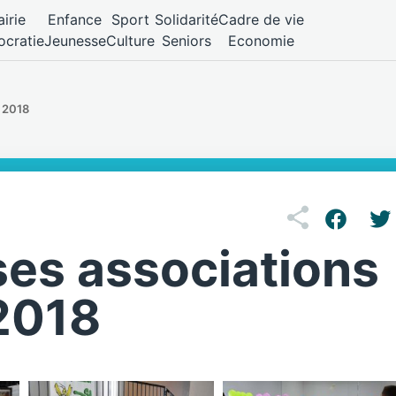
irie
Enfance
Sport
Solidarité
Cadre de vie
cratie
Jeunesse
Culture
Seniors
Economie
e 2018
ses associations
2018