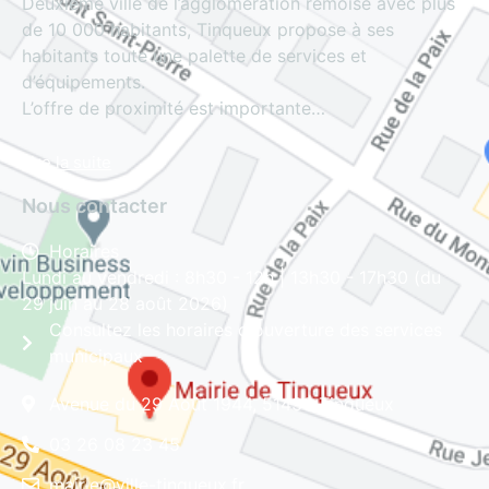
Deuxième ville de l’agglomération rémoise avec plus
de 10 000 habitants, Tinqueux propose à ses
habitants toute une palette de services et
d’équipements.
L’offre de proximité est importante…
Lire la suite
Nous contacter
Horaires
Lundi au vendredi : 8h30 - 12h | 13h30 - 17h30 (du
29 juin au 28 août 2026)
Consultez les horaires d'ouverture des services
municipaux
Avenue du 29 Août 1944, 51430 Tinqueux
03 26 08 23 45
mairie@ville-tinqueux.fr