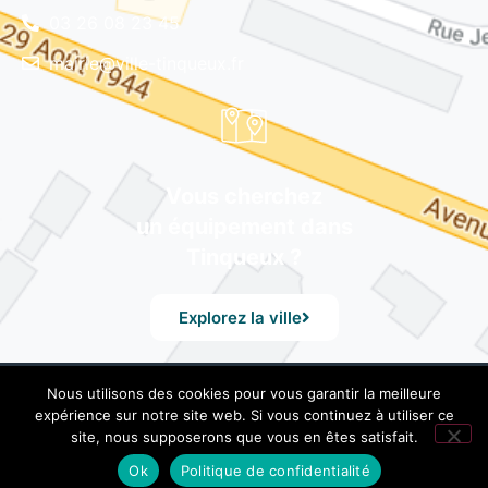
03 26 08 23 45
mairie@ville-tinqueux.fr
Vous cherchez
un équipement dans
Tinqueux ?
Explorez la ville
Nous utilisons des cookies pour vous garantir la meilleure
© Mairie de Tinqueux – Avenue du 29 Août 1944, 51430
expérience sur notre site web. Si vous continuez à utiliser ce
Tinqueux – Tél. 03 26 08 23 45 –
Mentions Légales
– Design
site, nous supposerons que vous en êtes satisfait.
by UXid
Ok
Politique de confidentialité