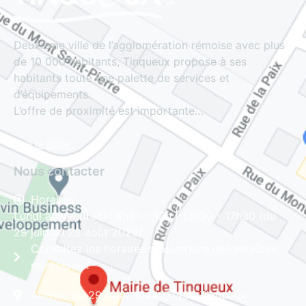
Deuxième ville de l’agglomération rémoise avec plus
de 10 000 habitants, Tinqueux propose à ses
habitants toute une palette de services et
d’équipements.
L’offre de proximité est importante…
Lire la suite
Nous contacter
Horaires
Lundi au vendredi : 8h30 - 12h | 13h30 - 17h30 (du
29 juin au 28 août 2026)
Consultez les horaires d'ouverture des services
municipaux
Avenue du 29 Août 1944, 51430 Tinqueux