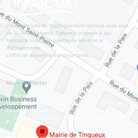
Deuxième ville de l’agglomération rémoise avec plus
de 10 000 habitants, Tinqueux propose à ses
habitants toute une palette de services et
d’équipements.
L’offre de proximité est importante…
Lire la suite
Nous contacter
Horaires
Lundi au vendredi : 8h30 - 12h | 13h30 - 17h30 (du
29 juin au 28 août 2026)
Consultez les horaires d'ouverture des services
municipaux