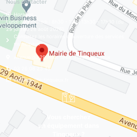
Nous contacter
Horaires
Lundi au vendredi : 8h30 - 12h | 13h30 - 17h30 (du
29 juin au 28 août 2026)
Consultez les horaires d'ouverture des services
municipaux
Avenue du 29 Août 1944, 51430 Tinqueux
03 26 08 23 45
mairie@ville-tinqueux.fr
Vous cherchez
un équipement dans
Tinqueux ?