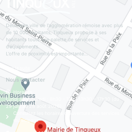
Deuxième ville de l’agglomération rémoise avec plus
de 10 000 habitants, Tinqueux propose à ses
habitants toute une palette de services et
d’équipements.
L’offre de proximité est importante…
Lire la suite
Nous contacter
Horaires
Lundi au vendredi : 8h30 - 12h | 13h30 - 17h30 (du
29 juin au 28 août 2026)
Consultez les horaires d'ouverture des services
municipaux