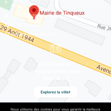
municipaux
Avenue du 29 Août 1944, 51430 Tinqueux
03 26 08 23 45
mairie@ville-tinqueux.fr
Vous cherchez
un équipement dans
Tinqueux ?
Explorez la ville
Nous utilisons des cookies pour vous garantir la meilleure