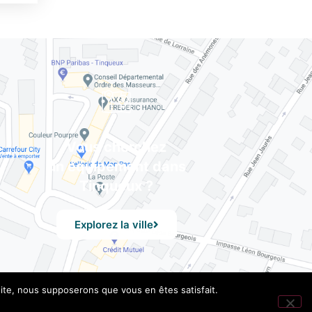
Vous cherchez
un équipement dans
Tinqueux ?
Explorez la ville
 site, nous supposerons que vous en êtes satisfait.
les
– Design by UXid