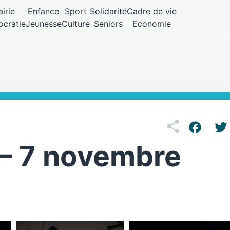
irie
Enfance
Sport
Solidarité
Cadre de vie
cratie
Jeunesse
Culture
Seniors
Economie
 – 7 novembre