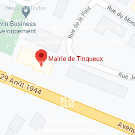
Nous contacter
Horaires
Lundi au vendredi : 8h30 - 12h | 13h30 - 17h30 (du
29 juin au 28 août 2026)
Consultez les horaires d'ouverture des services
municipaux
Avenue du 29 Août 1944, 51430 Tinqueux
03 26 08 23 45
mairie@ville-tinqueux.fr
Vous cherchez
un équipement dans