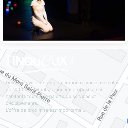
Deuxième ville de l’agglomération rémoise avec plus
de 10 000 habitants, Tinqueux propose à ses
habitants toute une palette de services et
d’équipements.
L’offre de proximité est importante…
Lire la suite