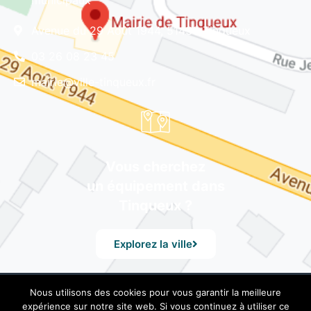
municipaux
Avenue du 29 Août 1944, 51430 Tinqueux
03 26 08 23 45
mairie@ville-tinqueux.fr
Vous cherchez
un équipement dans
Tinqueux ?
Explorez la ville
Nous utilisons des cookies pour vous garantir la meilleure
© Mairie de Tinqueux – Avenue du 29 Août 1944, 51430
expérience sur notre site web. Si vous continuez à utiliser ce