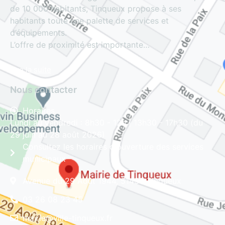
de 10 000 habitants, Tinqueux propose à ses
habitants toute une palette de services et
d’équipements.
L’offre de proximité est importante…
Lire la suite
Nous contacter
Horaires
Lundi au vendredi : 8h30 - 12h | 13h30 - 17h30 (du
29 juin au 28 août 2026)
Consultez les horaires d'ouverture des services
municipaux
Avenue du 29 Août 1944, 51430 Tinqueux
03 26 08 23 45
mairie@ville-tinqueux.fr