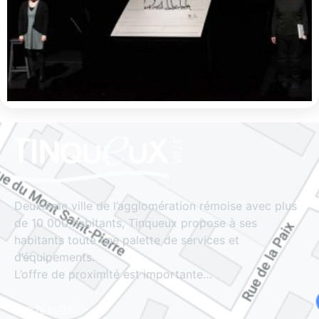
Deuxième ville de l’agglomération rémoise avec plus
de 10 000 habitants, Tinqueux propose à ses
habitants toute une palette de services et
d’équipements.
L’offre de proximité est importante…
Lire la suite