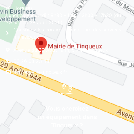
Horaires
Lundi au vendredi : 8h30 - 12h | 13h30 - 17h30 (du
29 juin au 28 août 2026)
Consultez les horaires d'ouverture des services
municipaux
Avenue du 29 Août 1944, 51430 Tinqueux
03 26 08 23 45
mairie@ville-tinqueux.fr
Vous cherchez
un équipement dans
Tinqueux ?