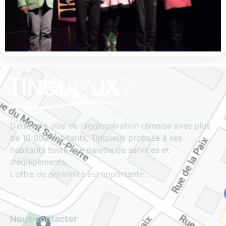
Deuxième ville de l’agglomération rémoise avec plus
de 10 000 habitants, Tinqueux propose à ses
habitants toute une palette de services et
d’équipements.
L’offre de proximité est importante…
Lire la suite
Nous contacter