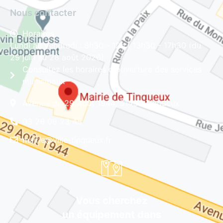
Nous contacter
Horaires
Lundi au vendredi : 8h30 - 12h | 13h30 - 17h30 (du
29 juin au 28 août 2026)
Consultez les horaires d'ouverture des services
municipaux
Avenue du 29 Août 1944, 51430 Tinqueux
03 26 08 23 45
mairie@ville-tinqueux.fr
Vous cherchez
un équipement dans