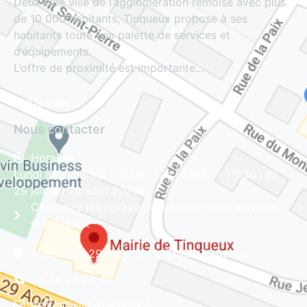
Deuxième ville de l’agglomération rémoise avec plus
de 10 000 habitants, Tinqueux propose à ses
habitants toute une palette de services et
d’équipements.
L’offre de proximité est importante…
Lire la suite
Nous contacter
Horaires
Lundi au vendredi : 8h30 - 12h | 13h30 - 17h30 (du
29 juin au 28 août 2026)
Consultez les horaires d'ouverture des services
municipaux
Avenue du 29 Août 1944, 51430 Tinqueux
03 26 08 23 45
mairie@ville-tinqueux.fr