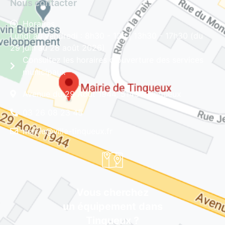
Nous contacter
Horaires
Lundi au vendredi : 8h30 - 12h | 13h30 - 17h30 (du
29 juin au 28 août 2026)
Consultez les horaires d'ouverture des services
municipaux
Avenue du 29 Août 1944, 51430 Tinqueux
03 26 08 23 45
mairie@ville-tinqueux.fr
Vous cherchez
un équipement dans
Tinqueux ?