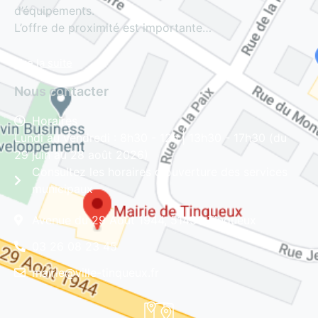
d’équipements.
L’offre de proximité est importante…
Lire la suite
Nous contacter
Horaires
Lundi au vendredi : 8h30 - 12h | 13h30 - 17h30 (du
29 juin au 28 août 2026)
Consultez les horaires d'ouverture des services
municipaux
Avenue du 29 Août 1944, 51430 Tinqueux
03 26 08 23 45
mairie@ville-tinqueux.fr