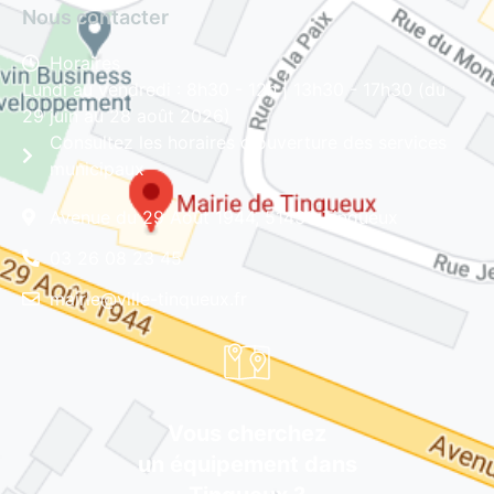
Nous contacter
Horaires
Lundi au vendredi : 8h30 - 12h | 13h30 - 17h30 (du
29 juin au 28 août 2026)
Consultez les horaires d'ouverture des services
municipaux
Avenue du 29 Août 1944, 51430 Tinqueux
03 26 08 23 45
mairie@ville-tinqueux.fr
Vous cherchez
un équipement dans