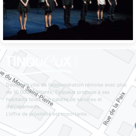
Deuxième ville de l’agglomération rémoise avec plus
de 10 000 habitants, Tinqueux propose à ses
habitants toute une palette de services et
d’équipements.
L’offre de proximité est importante…
Lire la suite