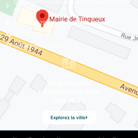
Consultez les horaires d'ouverture des services
municipaux
Avenue du 29 Août 1944, 51430 Tinqueux
03 26 08 23 45
mairie@ville-tinqueux.fr
Vous cherchez
un équipement dans
Tinqueux ?
Explorez la ville