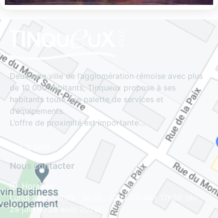
Deuxième ville de l’agglomération rémoise avec plus
de 10 000 habitants, Tinqueux propose à ses
habitants toute une palette de services et
d’équipements.
L’offre de proximité est importante…
Lire la suite
Nous contacter
Horaires
Lundi au vendredi : 8h30 - 12h | 13h30 - 17h30 (du
29 juin au 28 août 2026)