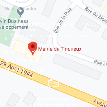
Nous contacter
Horaires
Lundi au vendredi : 8h30 - 12h | 13h30 - 17h30 (du
29 juin au 28 août 2026)
Consultez les horaires d'ouverture des services
municipaux
Avenue du 29 Août 1944, 51430 Tinqueux
03 26 08 23 45
mairie@ville-tinqueux.fr
Vous cherchez
un équipement dans