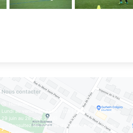
Nous contacter
Horaires
Lundi au vendredi : 8h30 - 12h | 13h30 - 17h30 (du
29 juin au 28 août 2026)
Consultez les horaires d'ouverture des services
municipaux