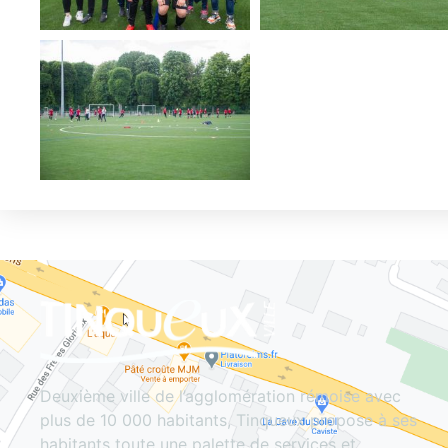
Deuxième ville de l’agglomération rémoise avec
plus de 10 000 habitants, Tinqueux propose à ses
habitants toute une palette de services et