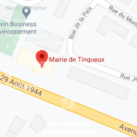
Nous contacter
Horaires
Lundi au vendredi : 8h30 - 12h | 13h30 - 17h30 (du
29 juin au 28 août 2026)
Consultez les horaires d'ouverture des services
municipaux
Avenue du 29 Août 1944, 51430 Tinqueux
03 26 08 23 45
mairie@ville-tinqueux.fr
Vous cherchez
un équipement dans