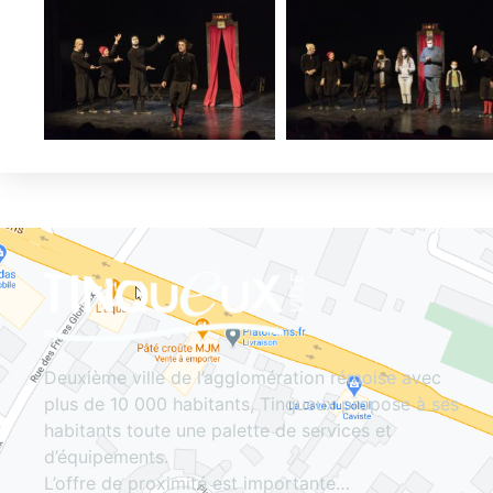
Deuxième ville de l’agglomération rémoise avec
plus de 10 000 habitants, Tinqueux propose à ses
habitants toute une palette de services et
d’équipements.
L’offre de proximité est importante…