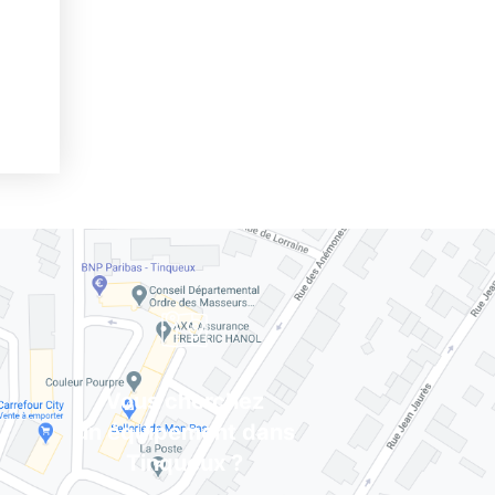
Vous cherchez
un équipement dans
Tinqueux ?