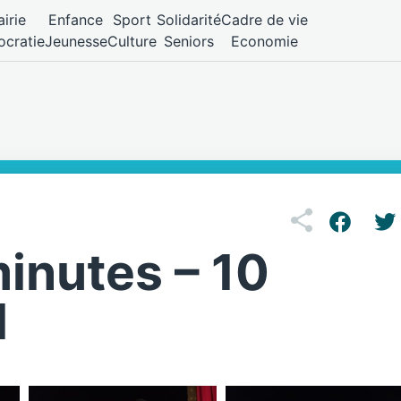
irie
Enfance
Sport
Solidarité
Cadre de vie
cratie
Jeunesse
Culture
Seniors
Economie
inutes – 10
1