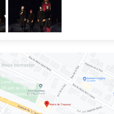
Nous contacter
Horaires
Lundi au vendredi : 8h30 - 12h | 13h30 - 17h30 (du
29 juin au 28 août 2026)
Consultez les horaires d'ouverture des services
municipaux
Avenue du 29 Août 1944, 51430 Tinqueux