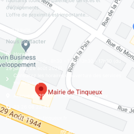
habitants toute une palette de services et
d’équipements.
L’offre de proximité est importante…
Lire la suite
Nous contacter
Horaires
Lundi au vendredi : 8h30 - 12h | 13h30 - 17h30 (du
29 juin au 28 août 2026)
Consultez les horaires d'ouverture des services
municipaux
Avenue du 29 Août 1944, 51430 Tinqueux
03 26 08 23 45
mairie@ville-tinqueux.fr