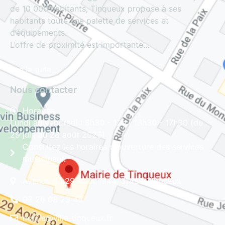
de 10 000 habitants, Tinqueux propose à ses
habitants toute une palette de services et
d’équipements.
L’offre de proximité est importante…
Lire la suite
Nous contacter
Horaires
Lundi au vendredi : 8h30 - 12h | 13h30 - 17h30 (du
29 juin au 28 août 2026)
Consultez les horaires d'ouverture des services
municipaux
Avenue du 29 Août 1944, 51430 Tinqueux
03 26 08 23 45
mairie@ville-tinqueux.fr