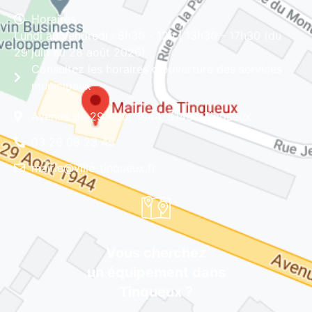
Horaires
Lundi au vendredi : 8h30 - 12h | 13h30 - 17h30 (du
29 juin au 28 août 2026)
Consultez les horaires d'ouverture des services
municipaux
Avenue du 29 Août 1944, 51430 Tinqueux
03 26 08 23 45
mairie@ville-tinqueux.fr
Vous cherchez
un équipement dans
Tinqueux ?