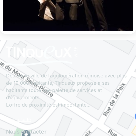
Deuxième ville de l’agglomération rémoise avec plus
de 10 000 habitants, Tinqueux propose à ses
habitants toute une palette de services et
d’équipements.
L’offre de proximité est importante…
Lire la suite
Nous contacter