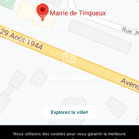
municipaux
Avenue du 29 Août 1944, 51430 Tinqueux
03 26 08 23 45
mairie@ville-tinqueux.fr
Vous cherchez
un équipement dans
Tinqueux ?
Explorez la ville
Nous utilisons des cookies pour vous garantir la meilleure
© Mairie de Tinqueux – Avenue du 29 Août 1944, 51430