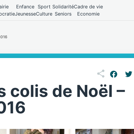
irie
Enfance
Sport
Solidarité
Cadre de vie
cratie
Jeunesse
Culture
Seniors
Economie
2016
s colis de Noël –
016