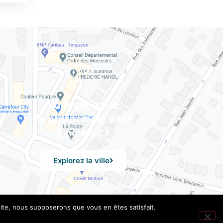
Vous cherchez
un équipement dans
Tinqueux ?
Explorez la ville
 site, nous supposerons que vous en êtes satisfait.
les
– Design by UXid