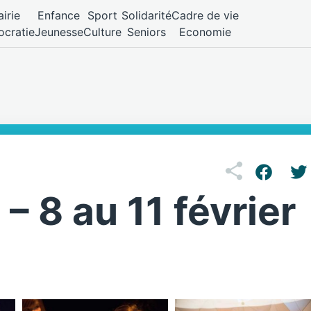
irie
Enfance
Sport
Solidarité
Cadre de vie
cratie
Jeunesse
Culture
Seniors
Economie
– 8 au 11 février