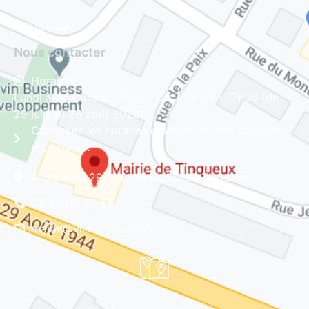
Lire la suite
Nous contacter
Horaires
Lundi au vendredi : 8h30 - 12h | 13h30 - 17h30 (du
29 juin au 28 août 2026)
Consultez les horaires d'ouverture des services
municipaux
Avenue du 29 Août 1944, 51430 Tinqueux
03 26 08 23 45
mairie@ville-tinqueux.fr