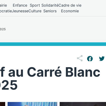
irie
Enfance
Sport
Solidarité
Cadre de vie
cratie
Jeunesse
Culture
Seniors
Economie
2025
f au Carré Blanc
025