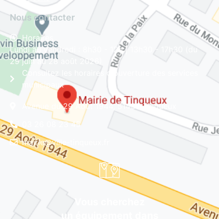
Nous contacter
Horaires
Lundi au vendredi : 8h30 - 12h | 13h30 - 17h30 (du
29 juin au 28 août 2026)
Consultez les horaires d'ouverture des services
municipaux
Avenue du 29 Août 1944, 51430 Tinqueux
03 26 08 23 45
mairie@ville-tinqueux.fr
Vous cherchez
un équipement dans