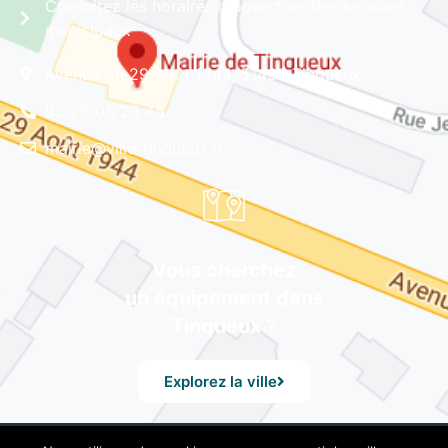
Consultez les horaires d'ouverture des services
municipaux
Avenue du 29 Août 1944, 51430 Tinqueux
03 26 08 23 45
mairie@ville-tinqueux.fr
Vous cherchez
un équipement dans
Tinqueux ?
Explorez la ville